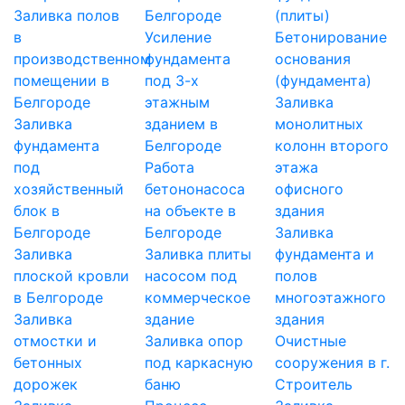
Заливка полов
Белгороде
(плиты)
в
Усиление
Бетонирование
производственном
фундамента
основания
помещении в
под 3-х
(фундамента)
Белгороде
этажным
Заливка
Заливка
зданием в
монолитных
фундамента
Белгороде
колонн второго
под
Работа
этажа
хозяйственный
бетононасоса
офисного
блок в
на объекте в
здания
Белгороде
Белгороде
Заливка
Заливка
Заливка плиты
фундамента и
плоской кровли
насосом под
полов
в Белгороде
коммерческое
многоэтажного
Заливка
здание
здания
отмостки и
Заливка опор
Очистные
бетонных
под каркасную
сооружения в г.
дорожек
баню
Строитель