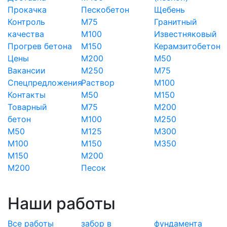
Прокачка
Пескобетон
Щебень
Контроль
М75
Гранитный
качества
М100
Известняковый
Прогрев бетона
М150
Керамзитобетон
Цены
М200
М50
Вакансии
М250
М75
Спецпредложения
Раствор
М100
Контакты
М50
М150
Товарный
М75
М200
бетон
М100
М250
М50
М125
М300
М100
М150
М350
М150
М200
М200
Песок
Наши работы
Все работы
забор в
фундамента