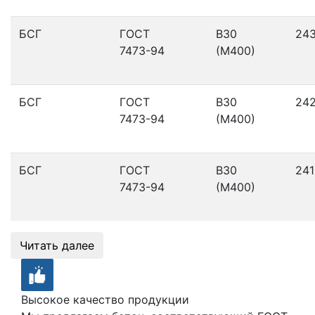
БСГ
ГОСТ
В30
24
7473-94
(М400)
БСГ
ГОСТ
В30
24
7473-94
(М400)
БСГ
ГОСТ
В30
241
7473-94
(М400)
Читать далее
Высокое качество продукции