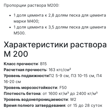
Пропорции раствора М200:
1 доля цемента к 2,8 долям песка для цемента
марки M400;
1 доля цемента к 3,5 долям песка для цемента
M500.
Характеристики раствора
М 200
Класс прочности
: В15
Расчетная прочность
: 163 кгс/см²
Уровень подвижности
П2 5-9 см, П3 10-15 см, П4
16-20 см
Уровень морозостойкости
: F50
Плотность бетона
: от 1600 кг/м³ до 2400 кг/м³
Уровень водонепроницаемости
: W2
Время полного затвердевания
: от 15 до 28 суток