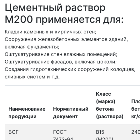
Цементный раствор
M200 применяется для:
Кладки каменных и кирпичных стен;
Сооружения железобетонных элементов зданий,
включая фундаменты;
Оштукатуривание стен влажных помещений;
Оштукатуривание фасадов, включая цоколи;
Создания гидротехнических сооружений колодцев,
сливных систем и т.д.
Класс
(марка)
Пл
Наименование
Нормативный
бетона
бет
продукции
документ
(раствора)
кг/
БСГ
ГОСТ
В15
24
7473-94
(М200)