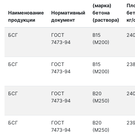
(марка)
Пл
Наименование
Нормативный
бетона
бет
продукции
документ
(раствора)
кг/
БСГ
ГОСТ
В15
24
7473-94
(М200)
БСГ
ГОСТ
В15
23
7473-94
(М200)
БСГ
ГОСТ
В20
24
7473-94
(М250)
БСГ
ГОСТ
В20
23
7473-94
(М250)